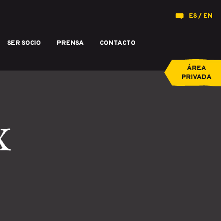
ES
EN
SER SOCIO
PRENSA
CONTACTO
producidos en Castilla y León.
ÁREA
PRIVADA
X