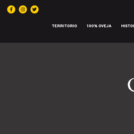
Facebook
Instagram
Twitter
TERRITORIO
100% OVEJA
HISTO
IGP QUESO CASTELLANO. Marca de 