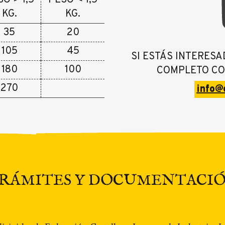
KG.
KG.
35
20
105
45
SI ESTÁS INTERES
180
100
COMPLETO CO
270
info@
RÁMITES Y DOCUMENTACI