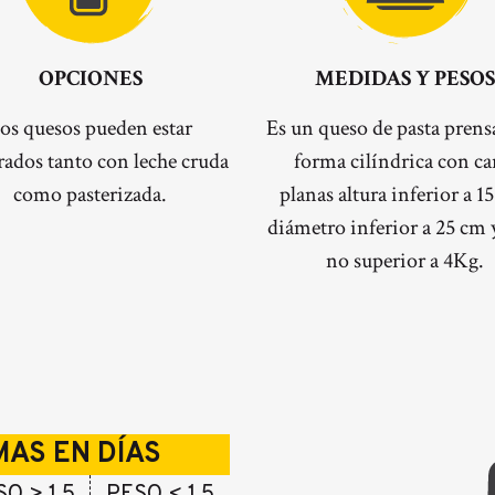
OPCIONES
MEDIDAS Y PESOS
os quesos pueden estar
Es un queso de pasta prens
rados tanto con leche cruda
forma cilíndrica con ca
como pasterizada.
planas altura inferior a 1
diámetro inferior a 25 cm 
no superior a 4Kg.
AS EN DÍAS
O > 1,5
PESO < 1,5