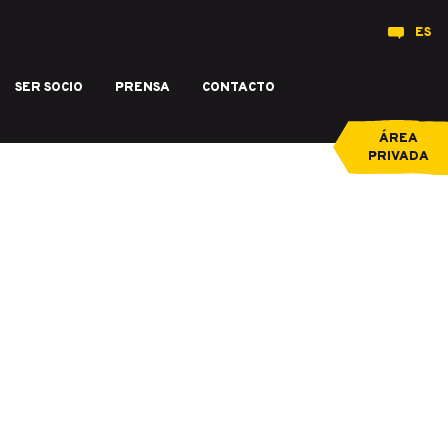
ES
SER SOCIO
PRENSA
CONTACTO
producidos en Castilla y León.
ÁREA
PRIVADA